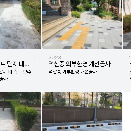
2023
트 단지 내
덕산중 외부환경 개선공사
 인도블록
지 내 측구 보수
덕산중 외부환경 개선공사
수공사