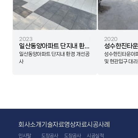
2023
2020
일산동양아파트 단지내 환경
성수한진타
개선공사
일산동양아파트 단지내 환경 개선공
보도블럭 교체
성수한진타운아파
사
및 현관입구 대리
대리석 교체 
회사소개
기술자료
영상자료
시공사례
인사말
도장공사
도장공사
시공실적