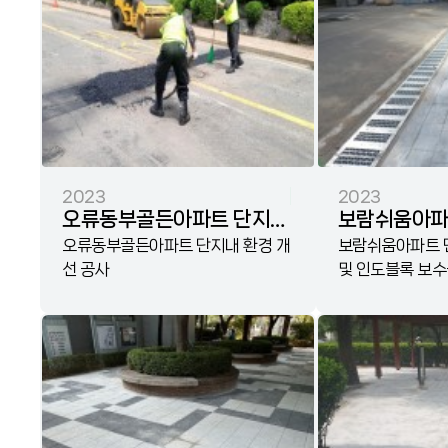
2023
2023
오류동부골든아파트 단지내
보람쉬움아파
환경 개선 공사
오류동부골든아파트 단지내 환경 개
측구 보수 및
보람쉬움아파트 단
선 공사
및 인도블록 보
보수공사