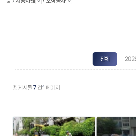
시공사례
포장공사
전체
202
총 게시물
7
건
1
페이지