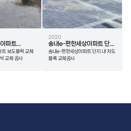
2020
운아파트
송내e-편한세상아파트 단지
 및 현관입구
트 보도블럭 교체
내 차도 블록 교체공사
송내e-편한세상아파트 단지 내 차도
석 교체 공사
블록 교체공사
공사