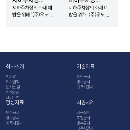
지하주차장
지하주차장
에폭시 도장 공사
지하주차장의 화재 예
에폭시 도장 공사
지하주차장의 화재 예
방을 위해 '(주)우노'와
방을 위해 '(주)우노'와
/ 불연 에폭시를
/ 불연 에폭시를
'삼화페인트'가 공동 개
'삼화페인트'가 공동 개
이용한 주차장
이용한 주차장
발한 특허 제품인
발한 특허 제품인
바닥 도장공법
바닥 도장공법
'UNE-300' 불연 에폭
'UNE-300' 불연 에폭
(제10-
(제10-
시 ..
시 ..
2607218호)
2607218호)
회사소개
기술자료
인사말
도장공사
회사연혁
방수공사
오시는 길
에폭시공사
견적의뢰
사이트맵
영상자료
시공사례
도장공사
시공실적
방수공사
도장공사
에폭시공사
방수공사
에폭시공사