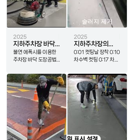
2025
2025
지하주차장 바닥
지하주차장의
에폭시 재도장
불연 에폭시를 이용한
차수 공법 (제10-
0:01 컷팅날 장착 0:10
주차장 바닥 도장공법
차수벽 컷팅 0:17 차수
공사
1696908호)
(제10-2607218호)
벽 깊이측정 (약
'UNE-300'을 사용한
12cm) 0:24 슬러지
현장입니다.
제거 0:35..