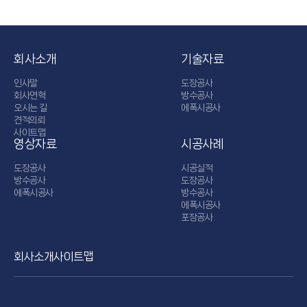
회사소개
기술자료
인사말
도장공사
회사연혁
방수공사
오시는 길
에폭시공사
견적의뢰
사이트맵
영상자료
시공사례
도장공사
시공실적
방수공사
도장공사
에폭시공사
방수공사
에폭시공사
포장공사
회사소개
사이트맵