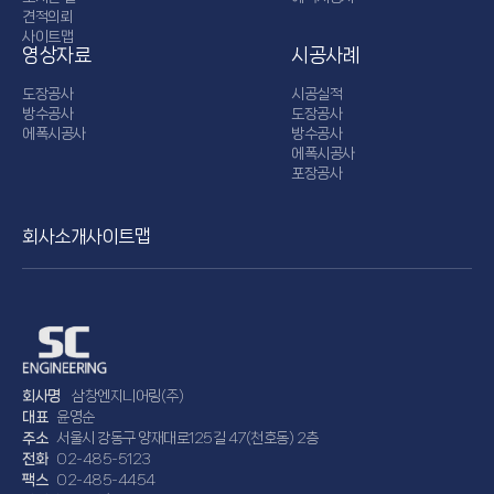
견적의뢰
사이트맵
영상자료
시공사례
도장공사
시공실적
방수공사
도장공사
에폭시공사
방수공사
에폭시공사
포장공사
회사소개
사이트맵
회사명
삼창엔지니어링(주)
대표
윤영순
주소
서울시 강동구 양재대로125길 47(천호동) 2층
전화
02-485-5123
팩스
02-485-4454