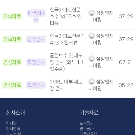
한국아파트신문
에폭시공
삼창엔지
기술자료
호수 1465호 인
07-29
사
니어링
터뷰
한국아파트신문 1
삼창엔지
기술자료
방수공사
07-29
413호 인터뷰
니어링
균열보수 및 재도
삼창엔지
영상자료
도장공사
장 공사 (외부 1급
07-21
니어링
발수성)
아파트 내부 재도
삼창엔지
영상자료
도장공사
05-22
장 공사
니어링
회사소개
기술자료
인사말
도장공사
회사연혁
방수공사
오시는 길
에폭시공사