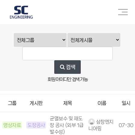
주메뉴 바로가기
본문 바로가기
검색
회원 아이디만 검색 가능
그룹
게시판
제목
이름
일시
균열보수 및 재도
삼창엔지
영상자료
도장공사
장 공사 (외부 1급
07-30
니어링
발수성)