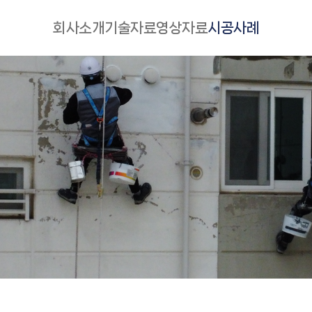
주메뉴 바로가기
본문 바로가기
회사소개
기술자료
영상자료
시공사례