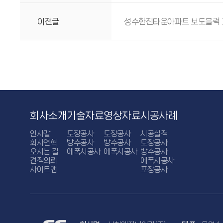
이전글
성수한진타운아파트 보도블럭 교
회사소개
기술자료
영상자료
시공사례
인사말
도장공사
도장공사
시공실적
회사연혁
방수공사
방수공사
도장공사
오시는 길
에폭시공사
에폭시공사
방수공사
견적의뢰
에폭시공사
사이트맵
포장공사