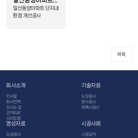
일산동양아파트
단지내 환경
일산동양아파트 단지내
환경 개선공사
개선공사
목록
회사소개
기술자료
인사말
도장공사
회사연혁
방수공사
오시는 길
에폭시공사
견적의뢰
사이트맵
영상자료
시공사례
도장공사
시공실적