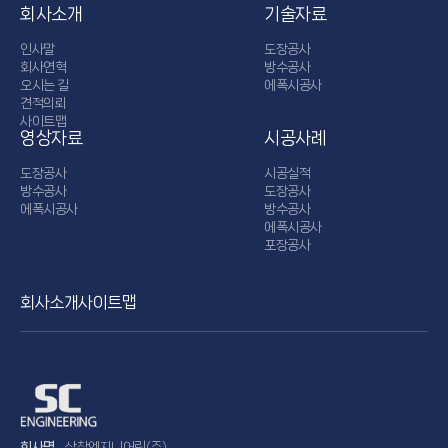
회사소개
기술자료
인사말
도장공사
회사연혁
방수공사
오시는 길
에폭시공사
견적의뢰
사이트맵
영상자료
시공사례
도장공사
시공실적
방수공사
도장공사
에폭시공사
방수공사
에폭시공사
포장공사
회사소개
사이트맵
회사명
삼창엔지니어링(주)